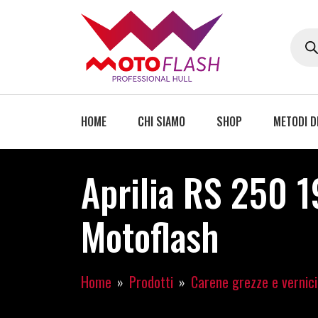
HOME
CHI SIAMO
SHOP
METODI D
Aprilia RS 250 1
Motoflash
Home
Prodotti
Carene grezze e vernic