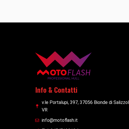
Info & Contatti
v.le Portalupi, 397, 37056 Bionde di Salizzo
VR
info@motoflash.it