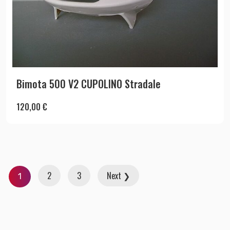
Bimota 500 V2 CUPOLINO Stradale
120,00
€
2
3
Next ❯
1