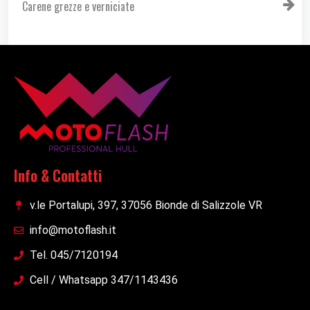
Carene grezze e verniciate
Info & Contatti
v.le Portalupi, 397, 37056 Bionde di Salizzole VR
info@motoflash.it
Tel. 045/7120194
Cell / Whatsapp 347/1143436