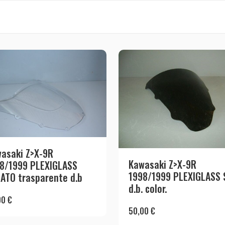
asaki Z>X-9R
Kawasaki Z>X-9R
8/1999 PLEXIGLASS
1998/1999 PLEXIGLASS 
ATO trasparente d.b
d.b. color.
00
€
50,00
€