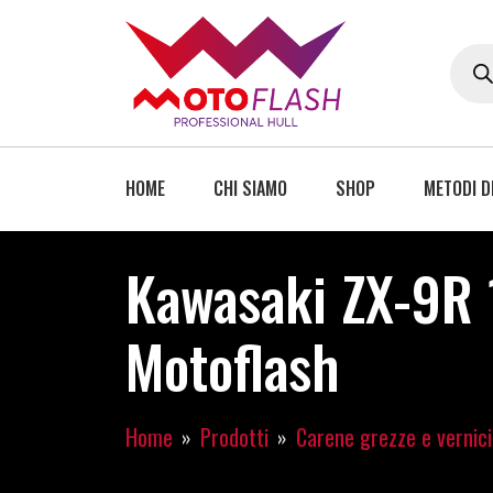
HOME
CHI SIAMO
SHOP
METODI D
Kawasaki ZX-9R 1
Motoflash
Home
Prodotti
Carene grezze e vernic