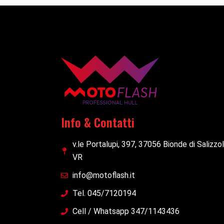
Info & Contatti
v.le Portalupi, 397, 37056 Bionde di Salizzo
VR
info@motoflash.it
Tel. 045/7120194
Cell / Whatsapp 347/1143436