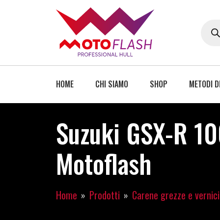
HOME
CHI SIAMO
SHOP
METODI D
Suzuki GSX-R 10
Motoflash
Home
Prodotti
Carene grezze e vernic