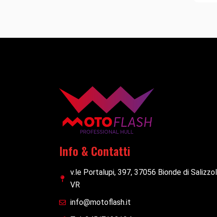
Info & Contatti
v.le Portalupi, 397, 37056 Bionde di Salizzo
VR
info@motoflash.it