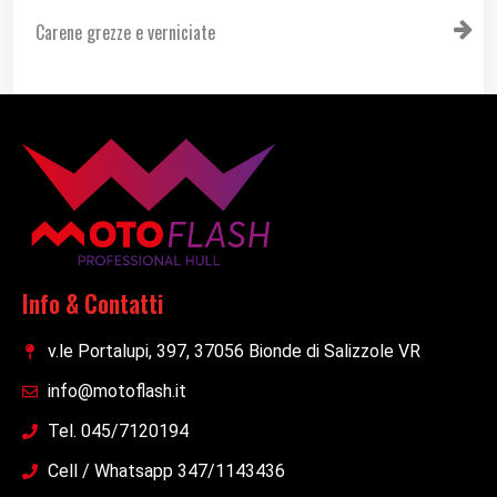
Carene grezze e verniciate
Info & Contatti
v.le Portalupi, 397, 37056 Bionde di Salizzole VR
info@motoflash.it
Tel. 045/7120194
Cell / Whatsapp 347/1143436