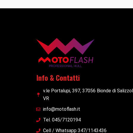
Info & Contatti
v.le Portalupi, 397, 37056 Bionde di Salizzo
VR
info@motoflash.it
Tel. 045/7120194
Cell / Whatsapp 347/1143436