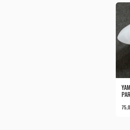
YA
PAR
75,