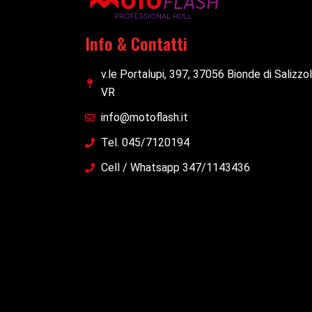
Info & Contatti
v.le Portalupi, 397, 37056 Bionde di Salizzo
VR
info@motoflash.it
Tel. 045/7120194
Cell / Whatsapp 347/1143436