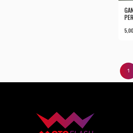
GAN
PE
5,0
1