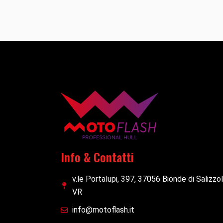
Info & Contatti
v.le Portalupi, 397, 37056 Bionde di Salizzo
VR
info@motoflash.it