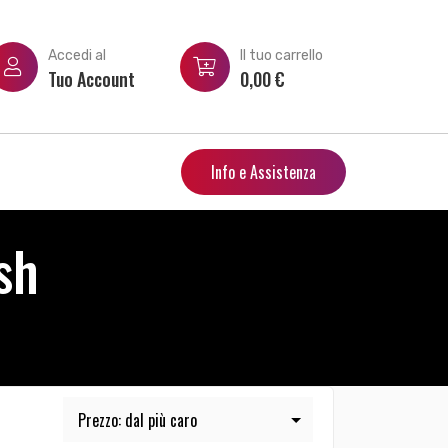
Accedi al
Il tuo carrello
Tuo Account
0,00
€
Info e Assistenza
sh