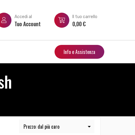
Accedi al
Il tuo carrello
Tuo Account
0,00
€
Info e Assistenza
sh