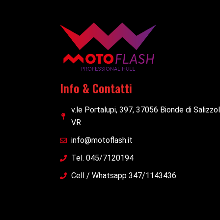
Info & Contatti
v.le Portalupi, 397, 37056 Bionde di Salizzo
VR
info@motoflash.it
Tel. 045/7120194
Cell / Whatsapp 347/1143436