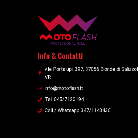
Info & Contatti
v.le Portalupi, 397, 37056 Bionde di Salizzo
VR
info@motoflash.it
Tel. 045/7120194
Cell / Whatsapp 347/1143436