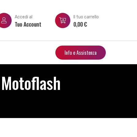
Accedi al
Il tuo carrello
Tuo Account
0,00
€
Info e Assistenza
 Motoflash