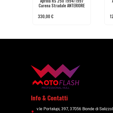
Aprilia RS 250 1994/1997
Carena Stradale ANTERIORE
330,00
€
1
Info & Contatti
v.le Portalupi, 397, 37056 Bionde di Salizzo