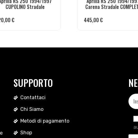
Aprilia RS 250 1994/1997
Aprilia RS 250 1994/199
CUPOLINO Stradale
Carena Stradale COMPLE
20,00
€
445,00
€
SUPPORTO
NE
Contattaci
Chi Siamo
Metodi di pagamento
au
Shop
le