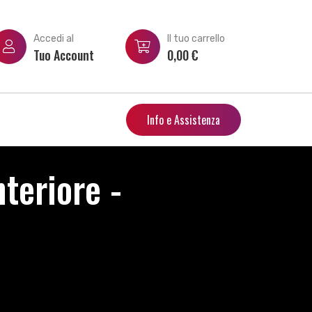
Accedi al
Il tuo carrello
Tuo Account
0,00
€
Info e Assistenza
teriore -