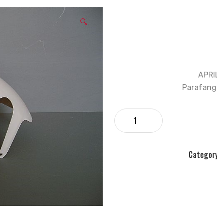
🔍
APRI
Parafango
Categor