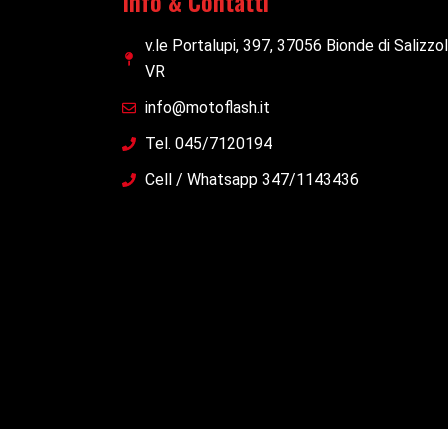
Info & Contatti
v.le Portalupi, 397, 37056 Bionde di Salizzo
VR
info@motoflash.it
Tel. 045/7120194
Cell / Whatsapp 347/1143436