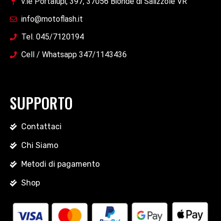
v.le Portalupi, 397, 37056 Bionde di Salizzole VR
info@motoflash.it
Tel. 045/7120194
Cell / Whatsapp 347/1143436
SUPPORTO
Contattaci
Chi Siamo
Metodi di pagamento
Shop