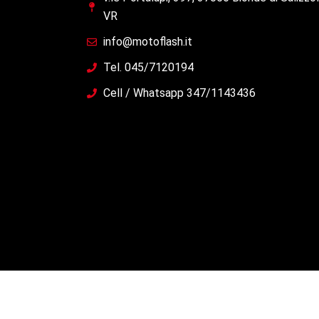
VR
info@motoflash.it
Tel. 045/7120194
Cell / Whatsapp 347/1143436
Copyright © 2021 motormania All Rights Re