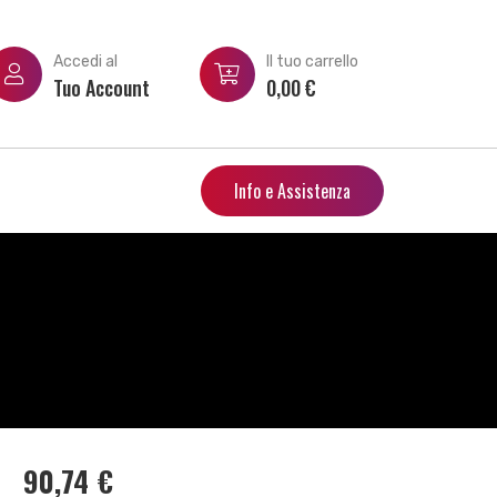
Accedi al
Il tuo carrello
Tuo Account
0,00
€
Info e Assistenza
90,74
€