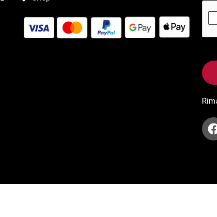
Rim
served.