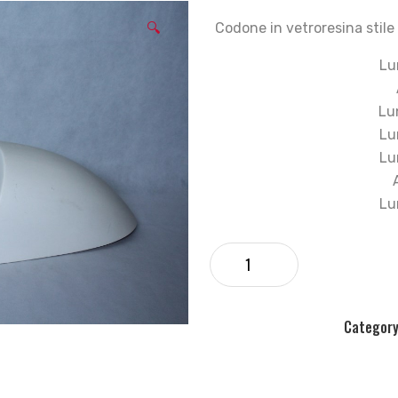
🔍
Codone in vetroresina stile
Lu
Lu
Lu
Lu
Lu
Categor