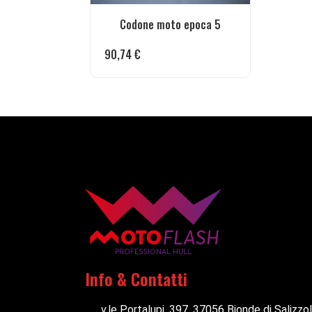
Codone moto epoca 5
90,74
€
Info & Contatti
v.le Portalupi, 397, 37056 Bionde di Salizzo