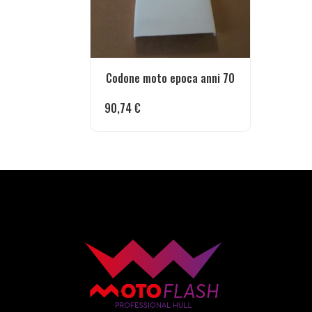
Codone moto epoca anni 70
90,74
€