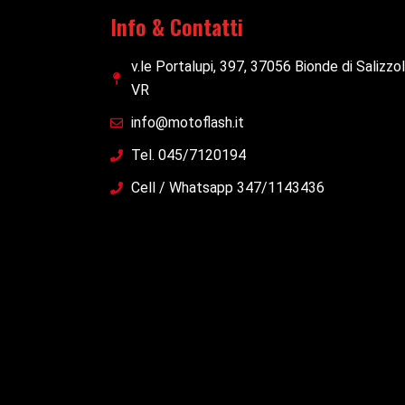
Info & Contatti
v.le Portalupi, 397, 37056 Bionde di Salizzo
VR
info@motoflash.it
Tel. 045/7120194
Cell / Whatsapp 347/1143436