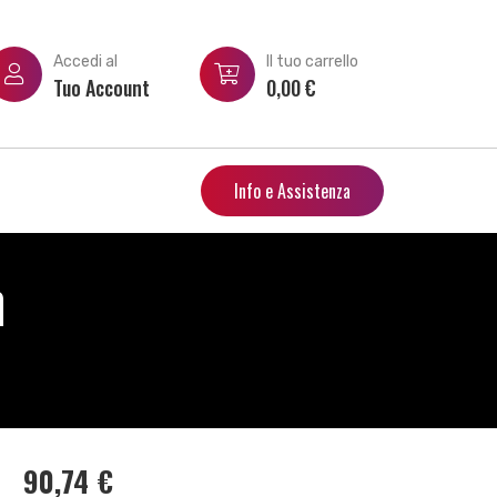
Accedi al
Il tuo carrello
Tuo Account
0,00
€
Info e Assistenza
h
90,74
€