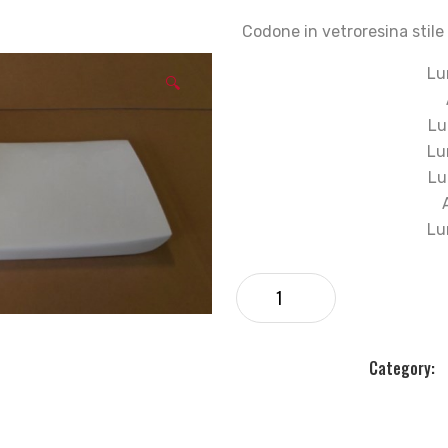
Codone in vetroresina stile
Lu
🔍
Lu
Lu
Lu
Lu
Category: