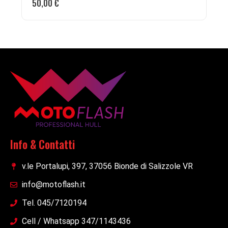
50,00
€
Info & Contatti
v.le Portalupi, 397, 37056 Bionde di Salizzole VR
info@motoflash.it
Tel. 045/7120194
Cell / Whatsapp 347/1143436