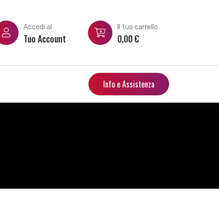
Accedi al
Il tuo carrello
Tuo Account
0,00
€
Info e Assistenza
h