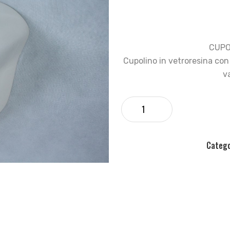
CUPO
Cupolino in vetroresina con
va
Categ