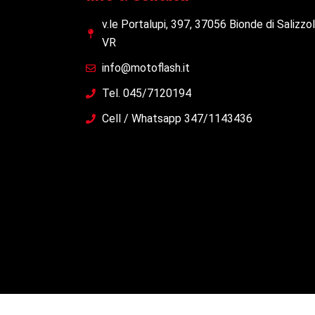
v.le Portalupi, 397, 37056 Bionde di Salizzo
VR
info@motoflash.it
Tel. 045/7120194
Cell / Whatsapp 347/1143436