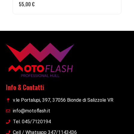
55,00
€
Info & Contatti
v.le Portalupi, 397, 37056 Bionde di Salizzole VR
info@motoflash.it
Tel. 045/7120194
Cell / Whatsapp 347/1143436