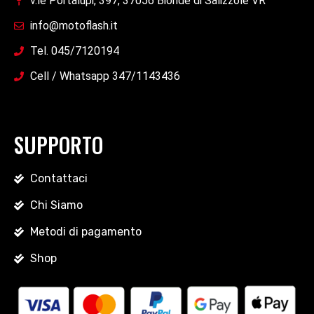
v.le Portalupi, 397, 37056 Bionde di Salizzole VR
info@motoflash.it
Tel. 045/7120194
Cell / Whatsapp 347/1143436
SUPPORTO
Contattaci
Chi Siamo
Metodi di pagamento
Shop