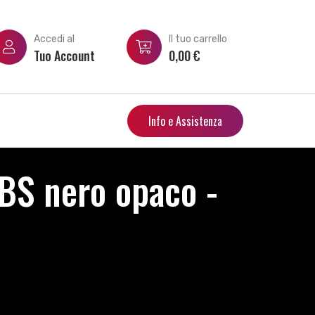
Accedi al
Il tuo carrello
Tuo Account
0,00
€
Info e Assistenza
S nero opaco -