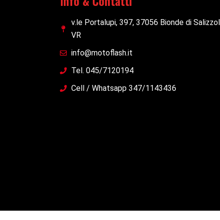
Info & Contatti
v.le Portalupi, 397, 37056 Bionde di Salizzo
VR
info@motoflash.it
Tel. 045/7120194
Cell / Whatsapp 347/1143436