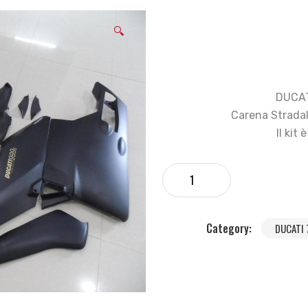
🔍
DUCAT
Carena Stradal
Il kit
Category:
DUCATI 