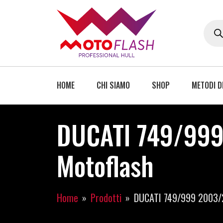
HOME
CHI SIAMO
SHOP
METODI D
DUCATI 749/999
Motoflash
Home
Prodotti
DUCATI 749/999 2003/