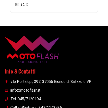
90,74
€
Info & Contatti
v.le Portalupi, 397, 37056 Bionde di Salizzole VR
info@motoflash.it
Tel. 045/7120194
Cell / Whatsapp 347/1143436