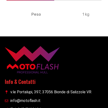
Peso
1 kg
Info & Contatti
v.le Portalupi, 397, 37056 Bionde di Salizzole VR
info@motoflash.it