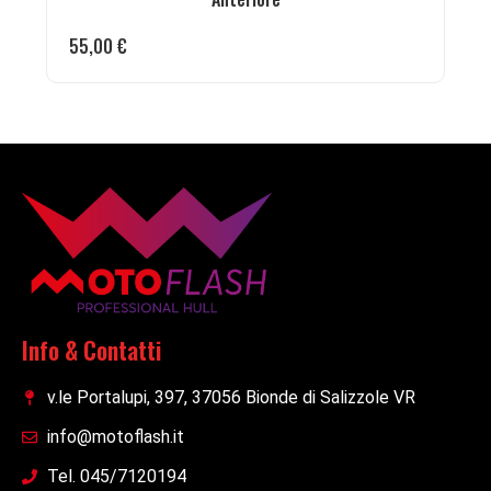
55,00
€
Info & Contatti
v.le Portalupi, 397, 37056 Bionde di Salizzole VR
info@motoflash.it
Tel. 045/7120194