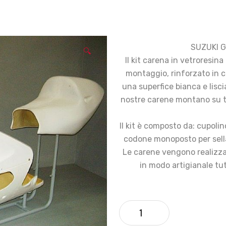
SUZUKI G
🔍
Il kit carena in vetroresin
montaggio, rinforzato in ca
una superfice bianca e liscia
nostre carene montano su tu
Il kit è composto da: cupolin
codone monoposto per sella
Le carene vengono realizzat
in modo artigianale tu