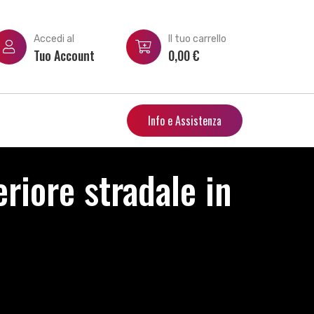
Accedi al
Il tuo carrello
Tuo Account
0,00
€
Info e Assistenza
iore stradale in