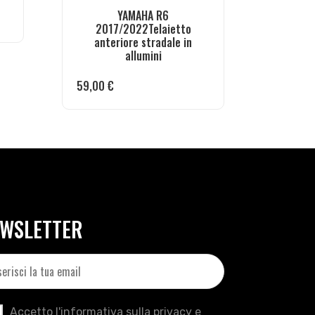
YAMAHA R6
2017/2022Telaietto
anteriore stradale in
allumini
59,00
€
WSLETTER
Accetto l'informativa sulla privacy e