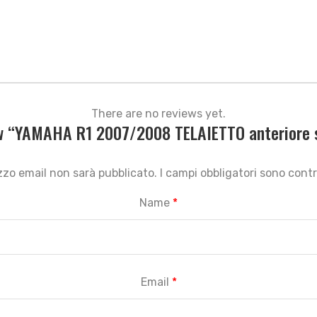
There are no reviews yet.
iew “YAMAHA R1 2007/2008 TELAIETTO anteriore st
rizzo email non sarà pubblicato.
I campi obbligatori sono con
Name
*
Email
*