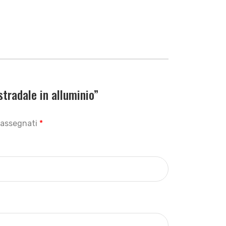
radale in alluminio”
trassegnati
*