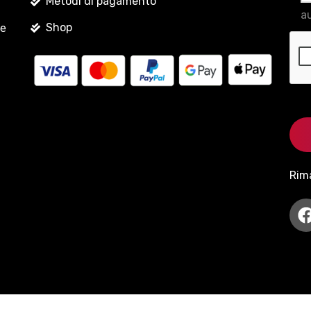
Metodi di pagamento
au
Shop
le
Rim