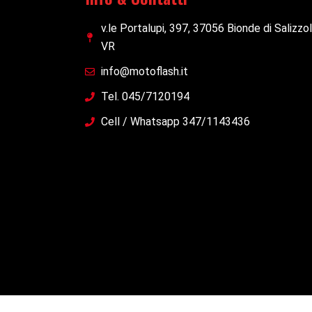
v.le Portalupi, 397, 37056 Bionde di Salizzo
VR
info@motoflash.it
Tel. 045/7120194
Cell / Whatsapp 347/1143436