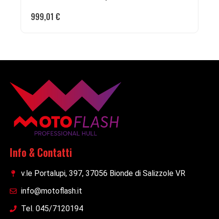
999,01
€
Info & Contatti
v.le Portalupi, 397, 37056 Bionde di Salizzole VR
info@motoflash.it
Tel. 045/7120194