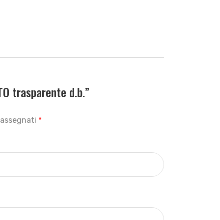
O trasparente d.b.”
trassegnati
*