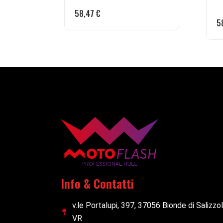
58,47
€
5
Info & Contatti
v.le Portalupi, 397, 37056 Bionde di Salizzo
VR