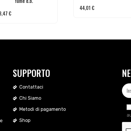
fumé d.b.
44,01
€
8,47
€
SUPPORTO
NE
Contattaci
Chi Siamo
Metodi di pagamento
au
Shop
le