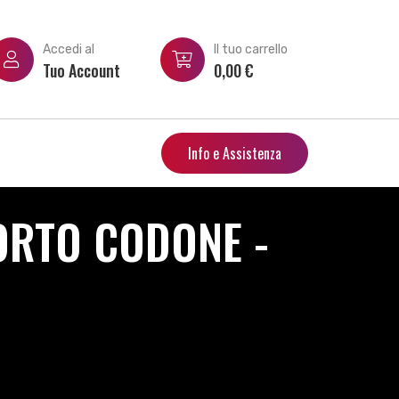
Accedi al
Il tuo carrello
Tuo Account
0,00
€
Info e Assistenza
ORTO CODONE -