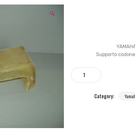
🔍
YAMAHA
Supporto codone 
Category:
Yamah