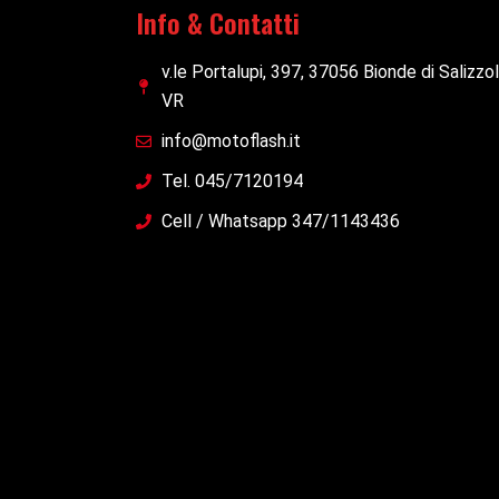
Info & Contatti
v.le Portalupi, 397, 37056 Bionde di Salizzo
VR
info@motoflash.it
Tel. 045/7120194
Cell / Whatsapp 347/1143436