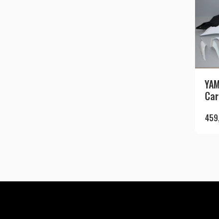
YAM
Car
459