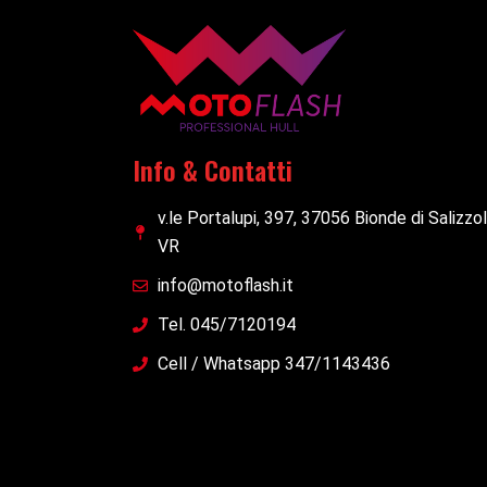
Info & Contatti
v.le Portalupi, 397, 37056 Bionde di Salizzo
VR
info@motoflash.it
Tel. 045/7120194
Cell / Whatsapp 347/1143436