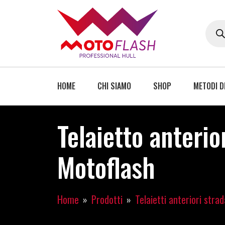
HOME
CHI SIAMO
SHOP
METODI D
Telaietto anterio
Motoflash
Home
Prodotti
Telaietti anteriori strad