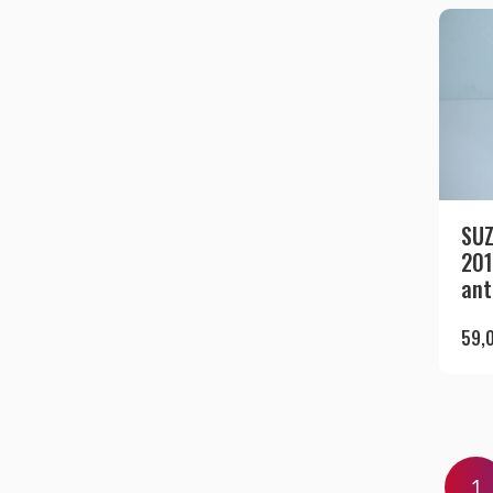
SUZ
201
ant
59,
1