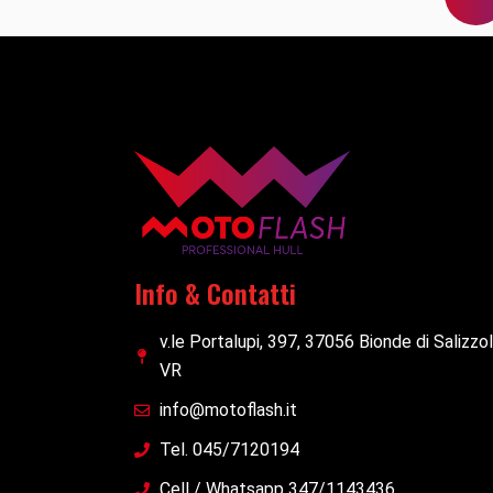
Info & Contatti
v.le Portalupi, 397, 37056 Bionde di Salizzo
VR
info@motoflash.it
Tel. 045/7120194
Cell / Whatsapp 347/1143436