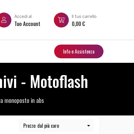
Accedi al
Il tuo carrello
Tuo Account
0,00
€
Info e Assistenza
vi - Motoflash
a monoposto in abs