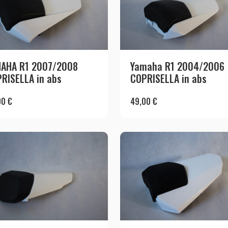
AHA R1 2007/2008
Yamaha R1 2004/2006
RISELLA in abs
COPRISELLA in abs
00
€
49,00
€