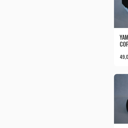
YAM
COP
49,