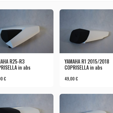
MAHA R25-R3
YAMAHA R1 2015/2018
RISELLA in abs
COPRISELLA in abs
00
€
49,00
€