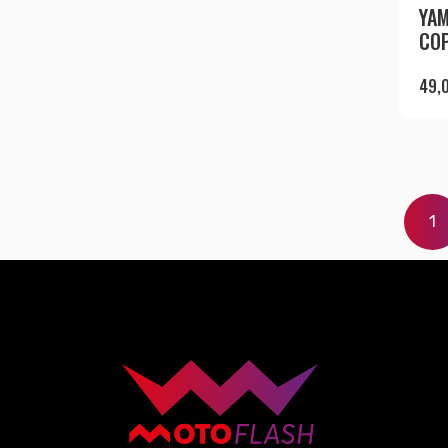
YAM
COP
49,
1