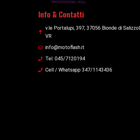
Info & Contatti
v.le Portalupi, 397, 37056 Bionde di Salizzo
VR
info@motoflash.it
Tel. 045/7120194
Cell / Whatsapp 347/1143436