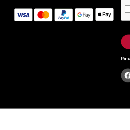
Rim
served.