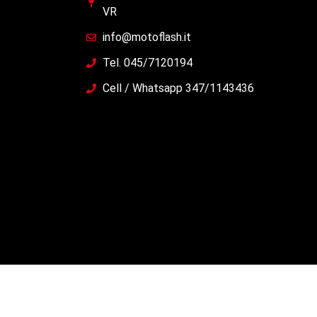
VR
info@motoflash.it
Tel. 045/7120194
Cell / Whatsapp 347/1143436
Copyright © 2021 motormania All Rights Re