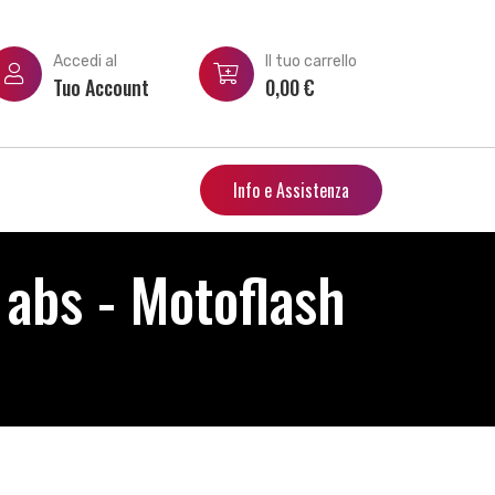
Accedi al
Il tuo carrello
Tuo Account
0,00
€
Info e Assistenza
abs - Motoflash